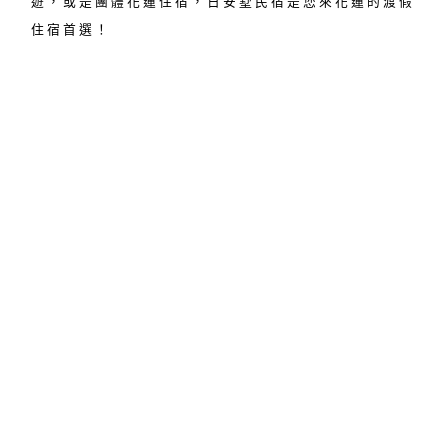
遊，或是團體花蓮住宿，日安墅民宿是您來花蓮的渡假
住宿首選！